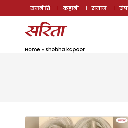
राजनीति
कहानी
समाज
सं
Home
»
shobha kapoor