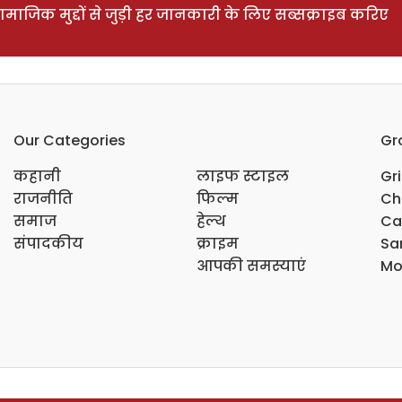
ाजिक मुद्दों से जुड़ी हर जानकारी के लिए सब्सक्राइब करिए
Our Categories
Gr
कहानी
लाइफ स्टाइल
Gr
राजनीति
फिल्म
Ch
समाज
हेल्थ
Ca
संपादकीय
क्राइम
Sar
आपकी समस्याएं
Mo