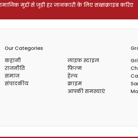
ाजिक मुद्दों से जुड़ी हर जानकारी के लिए सब्सक्राइब करिए
Our Categories
Gr
कहानी
लाइफ स्टाइल
Gr
राजनीति
फिल्म
Ch
समाज
हेल्थ
Ca
संपादकीय
क्राइम
Sar
आपकी समस्याएं
Mo