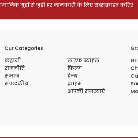
ाजिक मुद्दों से जुड़ी हर जानकारी के लिए सब्सक्राइब करिए
Our Categories
Gr
कहानी
लाइफ स्टाइल
Gr
राजनीति
फिल्म
Ch
समाज
हेल्थ
Ca
संपादकीय
क्राइम
Sar
आपकी समस्याएं
Mo