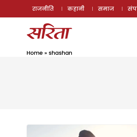
राजनीति
कहानी
समाज
सं
Home
»
shashan