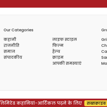
Our Categories
Gr
कहानी
लाइफ स्टाइल
Gr
राजनीति
फिल्म
Ch
समाज
हेल्थ
Ca
संपादकीय
क्राइम
Sar
आपकी समस्याएं
Mo
िमिटेड कहानियां-आर्टिकल पढ़ने के लिए
सब्सक्राइब 