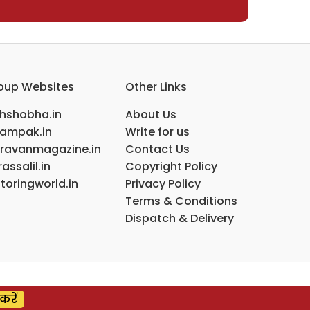
oup Websites
Other Links
ihshobha.in
About Us
ampak.in
Write for us
ravanmagazine.in
Contact Us
assalil.in
Copyright Policy
toringworld.in
Privacy Policy
Terms & Conditions
Dispatch & Delivery
करें