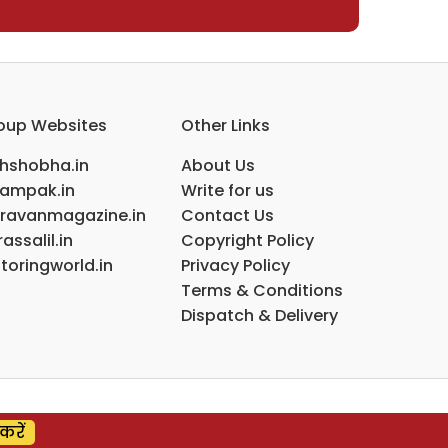
oup Websites
Other Links
ihshobha.in
About Us
ampak.in
Write for us
ravanmagazine.in
Contact Us
assalil.in
Copyright Policy
toringworld.in
Privacy Policy
Terms & Conditions
Dispatch & Delivery
करें