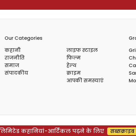
Our Categories
Gr
कहानी
लाइफ स्टाइल
Gr
राजनीति
फिल्म
Ch
समाज
हेल्थ
Ca
संपादकीय
क्राइम
Sar
आपकी समस्याएं
Mo
िमिटेड कहानियां-आर्टिकल पढ़ने के लिए
सब्सक्राइब 