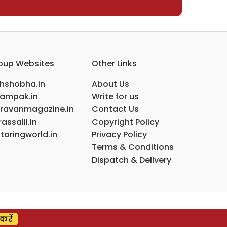
oup Websites
Other Links
ihshobha.in
About Us
ampak.in
Write for us
ravanmagazine.in
Contact Us
assalil.in
Copyright Policy
toringworld.in
Privacy Policy
Terms & Conditions
Dispatch & Delivery
करें