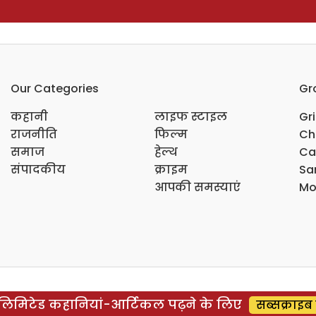
Our Categories
Gr
कहानी
लाइफ स्टाइल
Gr
राजनीति
फिल्म
Ch
समाज
हेल्थ
Ca
संपादकीय
क्राइम
Sar
आपकी समस्याएं
Mo
िमिटेड कहानियां-आर्टिकल पढ़ने के लिए
सब्सक्राइब 