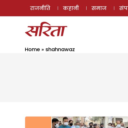
राजनीति
कहानी
समाज
सं
Home
»
shahnawaz