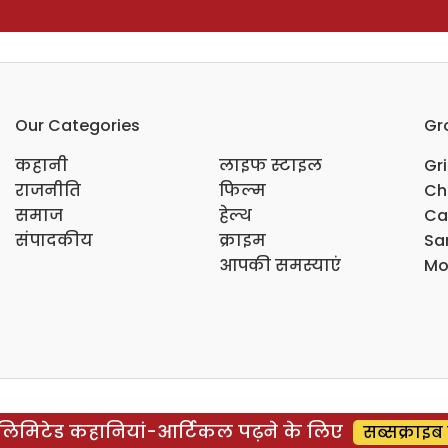
Our Categories
Gr
कहानी
लाइफ स्टाइल
Gr
राजनीति
फिल्म
Ch
समाज
हेल्थ
Ca
संपादकीय
क्राइम
Sar
आपकी समस्याएं
Mo
िमिटेड कहानियां-आर्टिकल पढ़ने के लिए
सब्सक्राइब 