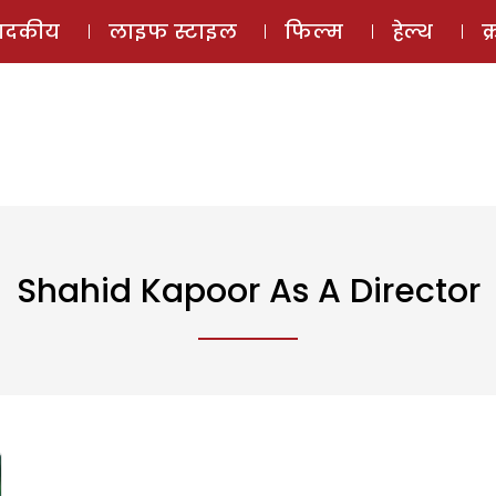
ई-मैगज़ीन
ऑडियो 
पादकीय
लाइफ स्टाइल
फिल्म
हेल्थ
क
Shahid Kapoor As A Director