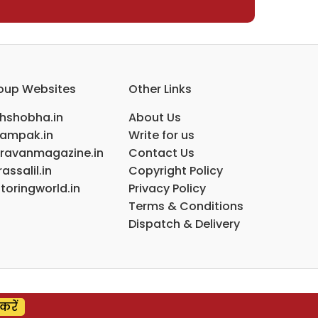
oup Websites
Other Links
ihshobha.in
About Us
ampak.in
Write for us
ravanmagazine.in
Contact Us
assalil.in
Copyright Policy
toringworld.in
Privacy Policy
Terms & Conditions
Dispatch & Delivery
करें