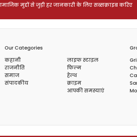
ाजिक मुद्दों से जुड़ी हर जानकारी के लिए सब्सक्राइब करिए
Our Categories
Gr
कहानी
लाइफ स्टाइल
Gr
राजनीति
फिल्म
Ch
समाज
हेल्थ
Ca
संपादकीय
क्राइम
Sar
आपकी समस्याएं
Mo