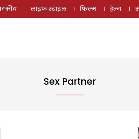
ई-मैगज़ीन
ऑडियो 
पादकीय
लाइफ स्टाइल
फिल्म
हेल्थ
क
Sex Partner