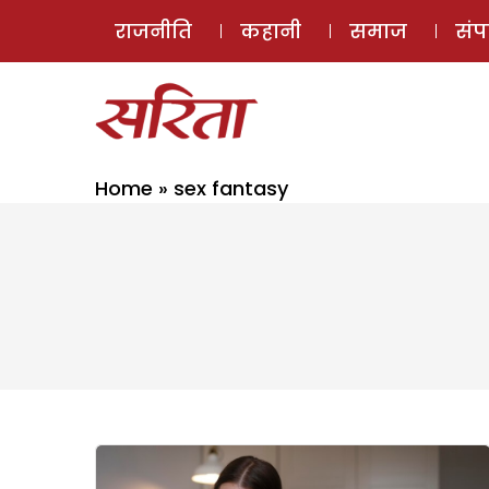
राजनीति
कहानी
समाज
सं
Home
»
sex fantasy