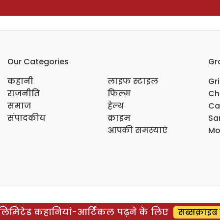
Our Categories
Gr
कहानी
लाइफ स्टाइल
Gr
राजनीति
फिल्म
Ch
समाज
हेल्थ
Ca
संपादकीय
क्राइम
Sar
आपकी समस्याएं
Mo
िमिटेड कहानियां-आर्टिकल पढ़ने के लिए
सब्सक्राइब 