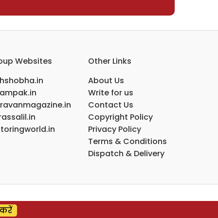
oup Websites
Other Links
ihshobha.in
About Us
ampak.in
Write for us
ravanmagazine.in
Contact Us
assalil.in
Copyright Policy
toringworld.in
Privacy Policy
Terms & Conditions
Dispatch & Delivery
करें