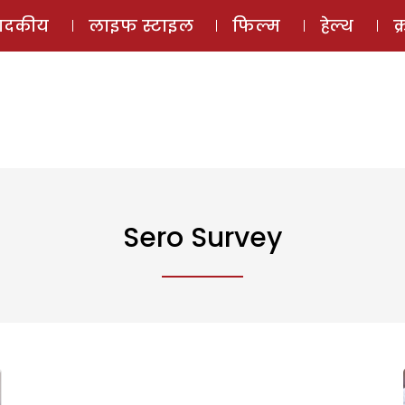
ई-मैगज़ीन
ऑडियो 
पादकीय
लाइफ स्टाइल
फिल्म
हेल्थ
क
Sero Survey