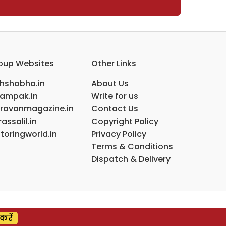
oup Websites
Other Links
ihshobha.in
About Us
ampak.in
Write for us
ravanmagazine.in
Contact Us
assalil.in
Copyright Policy
toringworld.in
Privacy Policy
Terms & Conditions
Dispatch & Delivery
करें