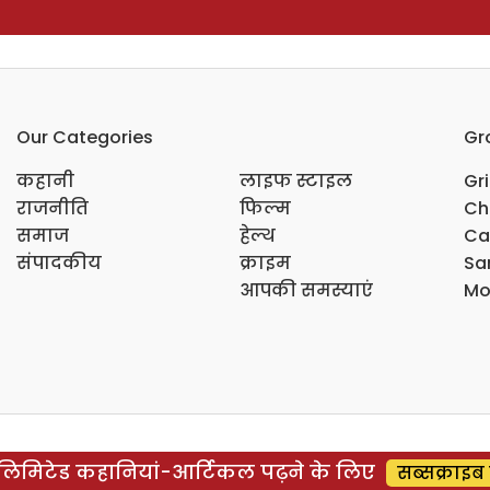
Our Categories
Gr
कहानी
लाइफ स्टाइल
Gr
राजनीति
फिल्म
Ch
समाज
हेल्थ
Ca
संपादकीय
क्राइम
Sar
आपकी समस्याएं
Mo
िमिटेड कहानियां-आर्टिकल पढ़ने के लिए
सब्सक्राइब 