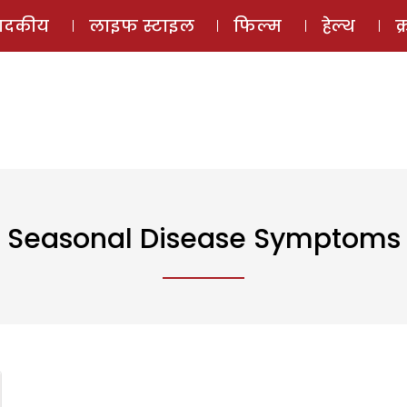
ई-मैगज़ीन
ऑडियो 
पादकीय
लाइफ स्टाइल
फिल्म
हेल्थ
क
Seasonal Disease Symptoms