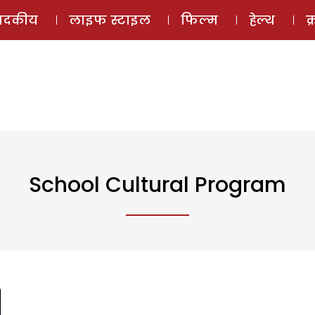
ई-मैगज़ीन
ऑडियो 
पादकीय
लाइफ स्टाइल
फिल्म
हेल्थ
क
School Cultural Program