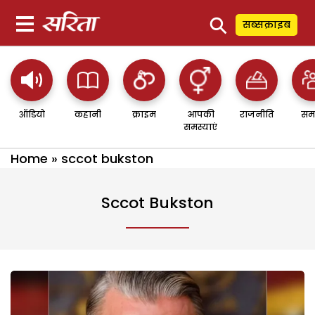
⚲
सब्सक्राइब
ऑडियो
कहानी
क्राइम
आपकी
राजनीति
सम
समस्याएं
Home
»
sccot bukston
Sccot Bukston