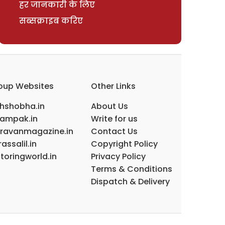
हर जानकारी के लिए
सब्सक्राइब करिए
oup Websites
Other Links
ihshobha.in
About Us
ampak.in
Write for us
ravanmagazine.in
Contact Us
assalil.in
Copyright Policy
toringworld.in
Privacy Policy
Terms & Conditions
Dispatch & Delivery