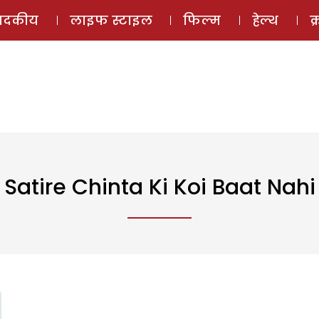
ई-मैगज़ीन
ऑडियो 
पादकीय
लाइफ स्टाइल
फिल्म
हेल्थ
क
Satire Chinta Ki Koi Baat Nahi