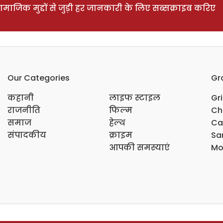
ाजिक मुद्दों से जुड़ी हर जानकारी के लिए सब्सक्राइब करिए
Our Categories
Gr
कहानी
लाइफ स्टाइल
Gr
राजनीति
फिल्म
Ch
समाज
हेल्थ
Ca
संपादकीय
क्राइम
Sar
आपकी समस्याएं
Mo