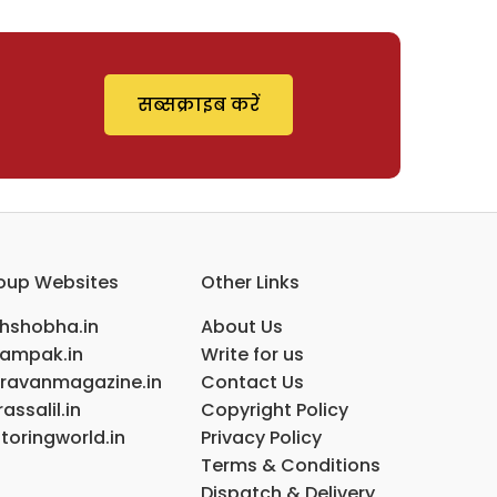
सब्सक्राइब करें
oup Websites
Other Links
ihshobha.in
About Us
ampak.in
Write for us
ravanmagazine.in
Contact Us
assalil.in
Copyright Policy
toringworld.in
Privacy Policy
Terms & Conditions
Dispatch & Delivery