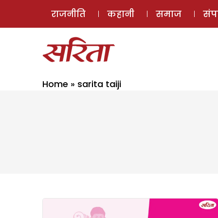
राजनीति
कहानी
समाज
सं
Home
»
sarita taiji