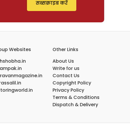
सब्सक्राइब करें
oup Websites
Other Links
ihshobha.in
About Us
ampak.in
Write for us
ravanmagazine.in
Contact Us
assalil.in
Copyright Policy
toringworld.in
Privacy Policy
Terms & Conditions
Dispatch & Delivery