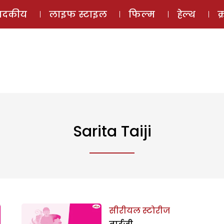
ई-मैगज़ीन
ऑडियो 
पादकीय
लाइफ स्टाइल
फिल्म
हेल्थ
क
Sarita Taiji
सीरीयल स्टोरीज