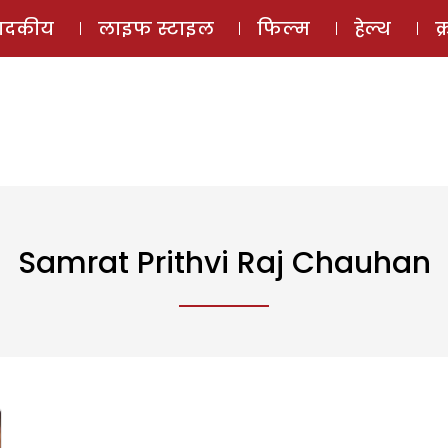
ई-मैगज़ीन
ऑडियो 
पादकीय
लाइफ स्टाइल
फिल्म
हेल्थ
क
Samrat Prithvi Raj Chauhan