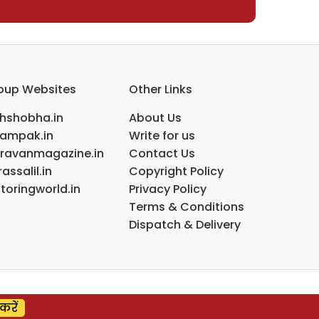
oup Websites
Other Links
ihshobha.in
About Us
ampak.in
Write for us
ravanmagazine.in
Contact Us
assalil.in
Copyright Policy
toringworld.in
Privacy Policy
Terms & Conditions
Dispatch & Delivery
करें