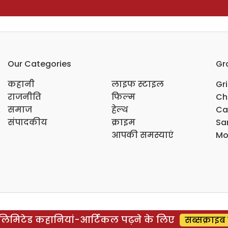
Our Categories
Gr
कहानी
लाइफ स्टाइल
Gr
राजनीति
फिल्म
Ch
समाज
हेल्थ
Ca
संपादकीय
क्राइम
Sar
आपकी समस्याएं
Mo
िमिटेड कहानियां-आर्टिकल पढ़ने के लिए
सब्सक्राइब 