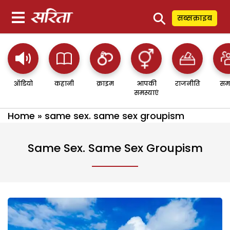
⚲
सब्सक्राइब
ऑडियो
कहानी
क्राइम
आपकी
राजनीति
सम
समस्याएं
Home
»
same sex. same sex groupism
Same Sex. Same Sex Groupism