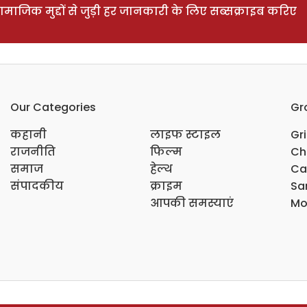
ाजिक मुद्दों से जुड़ी हर जानकारी के लिए सब्सक्राइब करिए
Our Categories
Gr
कहानी
लाइफ स्टाइल
Gr
राजनीति
फिल्म
Ch
समाज
हेल्थ
Ca
संपादकीय
क्राइम
Sar
आपकी समस्याएं
Mo