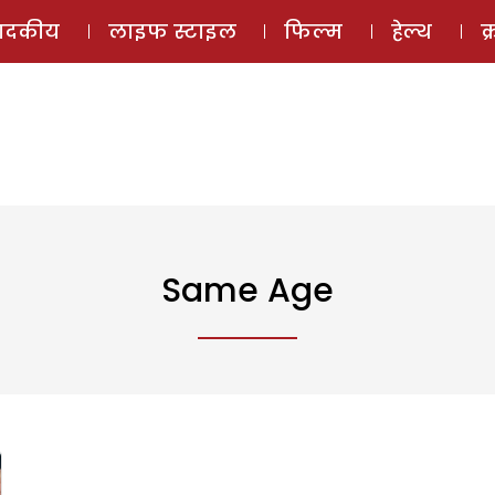
ई-मैगज़ीन
ऑडियो 
पादकीय
लाइफ स्टाइल
फिल्म
हेल्थ
क
Same Age