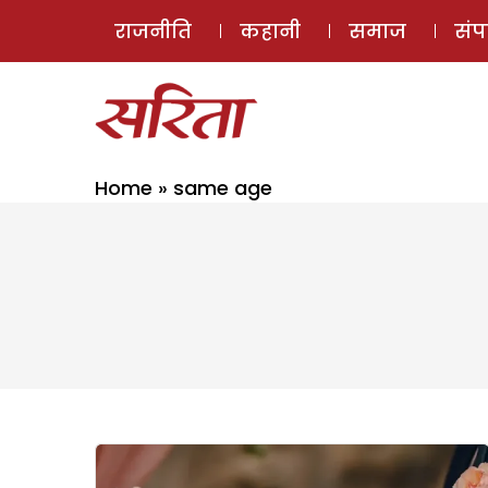
राजनीति
कहानी
समाज
सं
Home
»
same age