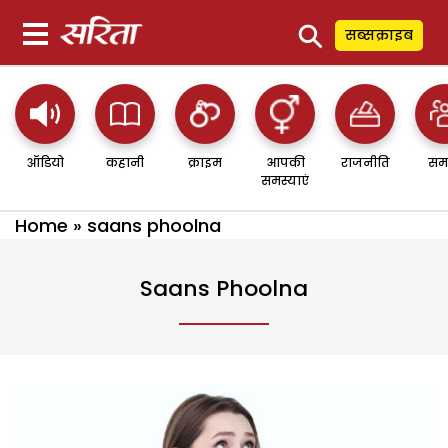
⚲
सब्सक्राइब
ऑडियो
कहानी
क्राइम
आपकी
राजनीति
सम
समस्याएं
Home
»
saans phoolna
Saans Phoolna