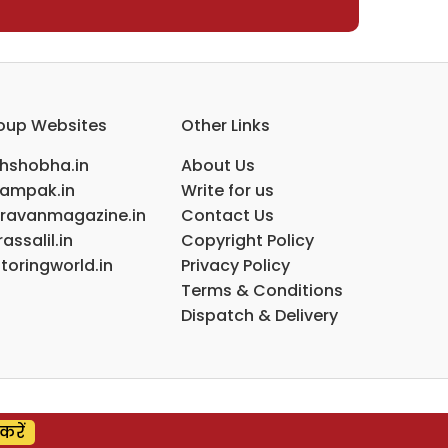
oup Websites
Other Links
ihshobha.in
About Us
ampak.in
Write for us
ravanmagazine.in
Contact Us
assalil.in
Copyright Policy
toringworld.in
Privacy Policy
Terms & Conditions
Dispatch & Delivery
करें