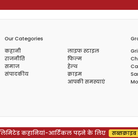
Our Categories
Gr
कहानी
लाइफ स्टाइल
Gr
राजनीति
फिल्म
Ch
समाज
हेल्थ
Ca
संपादकीय
क्राइम
Sar
आपकी समस्याएं
Mo
िमिटेड कहानियां-आर्टिकल पढ़ने के लिए
सब्सक्राइब 