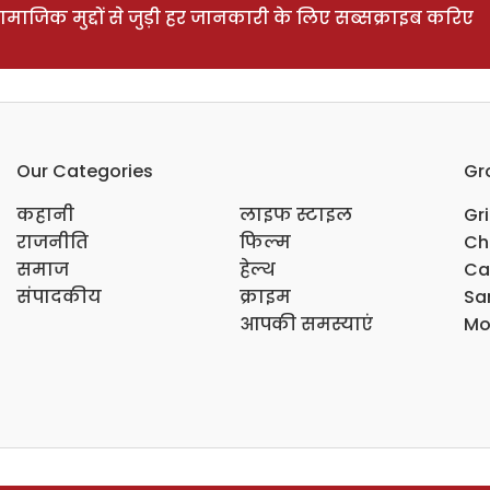
ाजिक मुद्दों से जुड़ी हर जानकारी के लिए सब्सक्राइब करिए
Our Categories
Gr
कहानी
लाइफ स्टाइल
Gr
राजनीति
फिल्म
Ch
समाज
हेल्थ
Ca
संपादकीय
क्राइम
Sar
आपकी समस्याएं
Mo