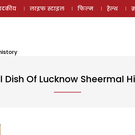
ई-मैगज़ीन
ऑडियो 
पादकीय
लाइफ स्टाइल
फिल्म
हेल्थ
क
history
l Dish Of Lucknow Sheermal Hi