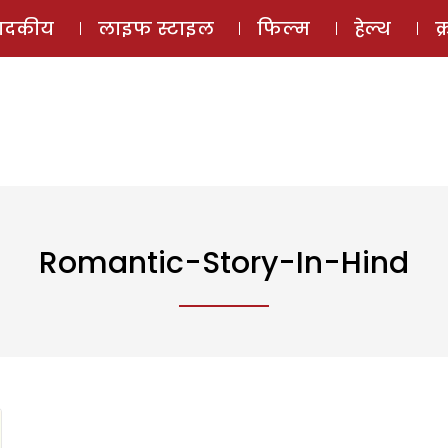
ई-मैगज़ीन
ऑडियो 
पादकीय
लाइफ स्टाइल
फिल्म
हेल्थ
क
Romantic-Story-In-Hind