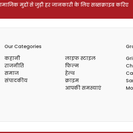
ाजिक मुद्दों से जुड़ी हर जानकारी के लिए सब्सक्राइब करिए
Our Categories
Gr
कहानी
लाइफ स्टाइल
Gr
राजनीति
फिल्म
Ch
समाज
हेल्थ
Ca
संपादकीय
क्राइम
Sar
आपकी समस्याएं
Mo