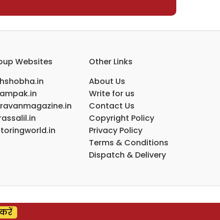
oup Websites
Other Links
ihshobha.in
About Us
ampak.in
Write for us
ravanmagazine.in
Contact Us
assalil.in
Copyright Policy
toringworld.in
Privacy Policy
Terms & Conditions
Dispatch & Delivery
करें