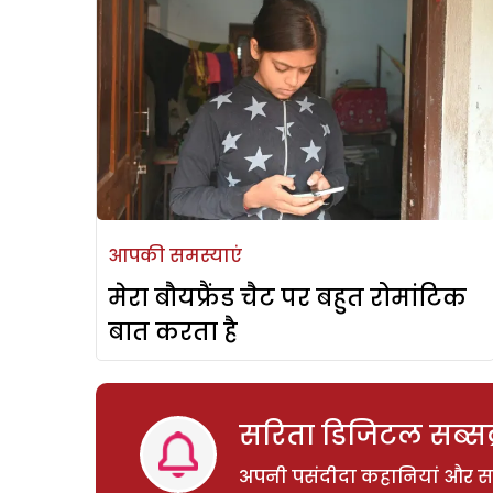
आपकी समस्याएं
मेरा बौयफ्रैंड चैट पर बहुत रोमांटिक
बात करता है
सरिता डिजिटल सब्सक्
अपनी पसंदीदा कहानियां और साम