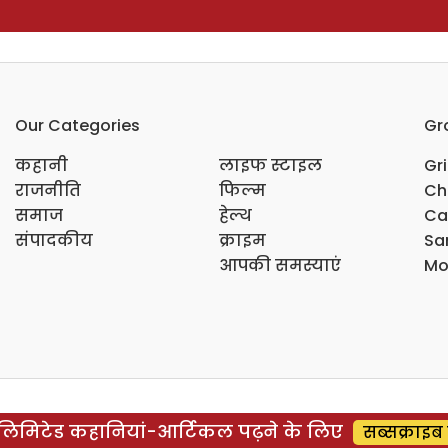
Our Categories
Gr
कहानी
लाइफ स्टाइल
Gr
राजनीति
फिल्म
Ch
समाज
हेल्थ
Ca
संपादकीय
क्राइम
Sar
आपकी समस्याएं
Mo
िमिटेड कहानियां-आर्टिकल पढ़ने के लिए
सब्सक्राइब 