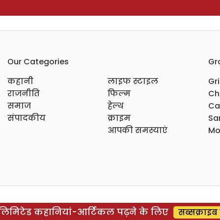
Our Categories
Gr
कहानी
लाइफ स्टाइल
Gr
राजनीति
फिल्म
Ch
समाज
हेल्थ
Ca
संपादकीय
क्राइम
Sar
आपकी समस्याएं
Mo
िमिटेड कहानियां-आर्टिकल पढ़ने के लिए
सब्सक्राइब 