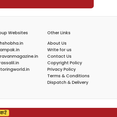
oup Websites
Other Links
ihshobha.in
About Us
ampak.in
Write for us
ravanmagazine.in
Contact Us
assalil.in
Copyright Policy
toringworld.in
Privacy Policy
Terms & Conditions
Dispatch & Delivery
करें