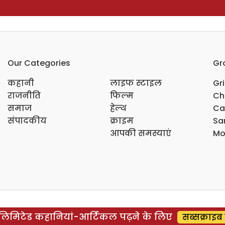
Our Categories
Gr
कहानी
लाइफ स्टाइल
Gr
राजनीति
फिल्म
Ch
समाज
हेल्थ
Ca
संपादकीय
क्राइम
Sar
आपकी समस्याएं
Mo
िमिटेड कहानियां-आर्टिकल पढ़ने के लिए
सब्सक्राइब 