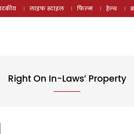
ई-मैगज़ीन
ऑडियो 
पादकीय
लाइफ स्टाइल
फिल्म
हेल्थ
क
Right On In-Laws’ Property