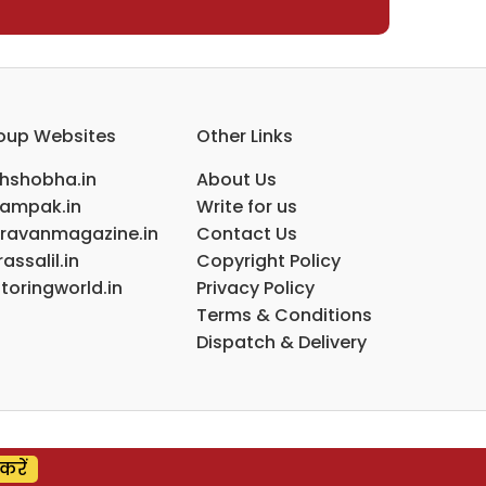
oup Websites
Other Links
ihshobha.in
About Us
ampak.in
Write for us
ravanmagazine.in
Contact Us
assalil.in
Copyright Policy
toringworld.in
Privacy Policy
Terms & Conditions
Dispatch & Delivery
करें