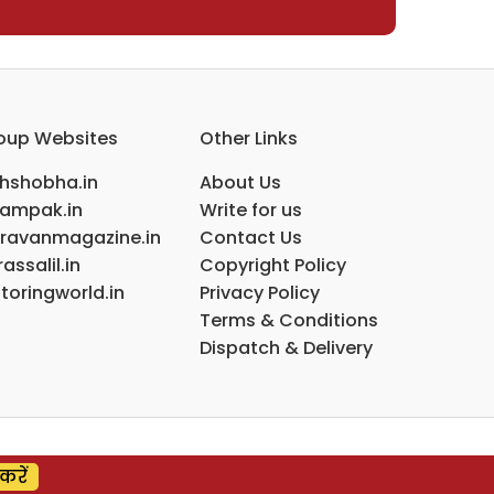
oup Websites
Other Links
ihshobha.in
About Us
ampak.in
Write for us
ravanmagazine.in
Contact Us
assalil.in
Copyright Policy
toringworld.in
Privacy Policy
Terms & Conditions
Dispatch & Delivery
करें