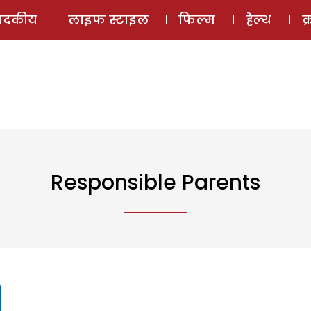
ई-मैगज़ीन
ऑडियो 
पादकीय
लाइफ स्टाइल
फिल्म
हेल्थ
क
Responsible Parents