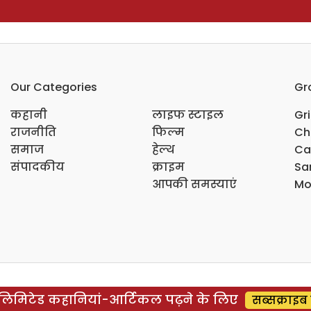
Our Categories
Gr
कहानी
लाइफ स्टाइल
Gr
राजनीति
फिल्म
Ch
समाज
हेल्थ
Ca
संपादकीय
क्राइम
Sar
आपकी समस्याएं
Mo
िमिटेड कहानियां-आर्टिकल पढ़ने के लिए
सब्सक्राइब 