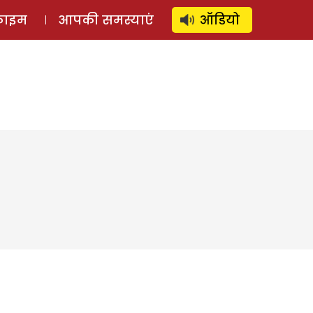
⚲
स्टोरी
लॉग इन
SUBSCRIBE
्राइम
आपकी समस्याएं
ऑडियो