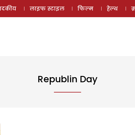
ई-मैगज़ीन
ऑडियो 
पादकीय
लाइफ स्टाइल
फिल्म
हेल्थ
क
Republin Day