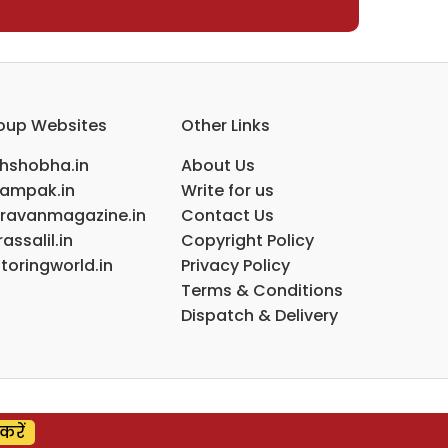
oup Websites
Other Links
ihshobha.in
About Us
ampak.in
Write for us
ravanmagazine.in
Contact Us
assalil.in
Copyright Policy
toringworld.in
Privacy Policy
Terms & Conditions
Dispatch & Delivery
करें