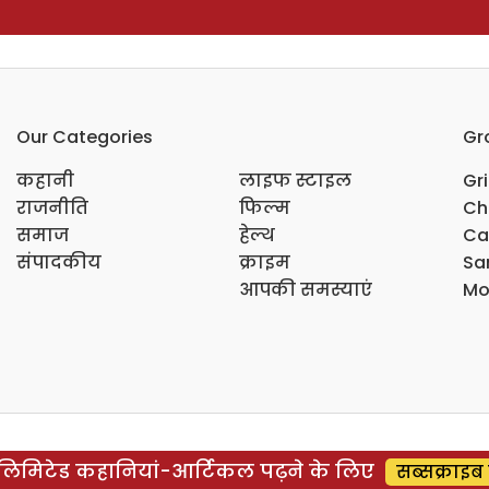
Our Categories
Gr
कहानी
लाइफ स्टाइल
Gr
राजनीति
फिल्म
Ch
समाज
हेल्थ
Ca
संपादकीय
क्राइम
Sar
आपकी समस्याएं
Mo
िमिटेड कहानियां-आर्टिकल पढ़ने के लिए
सब्सक्राइब 