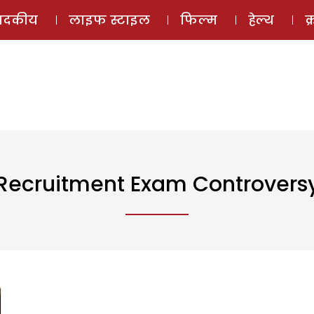
ई-मैगज़ीन
ऑडियो 
पादकीय
लाइफ स्टाइल
फिल्म
हेल्थ
क
Recruitment Exam Controvers