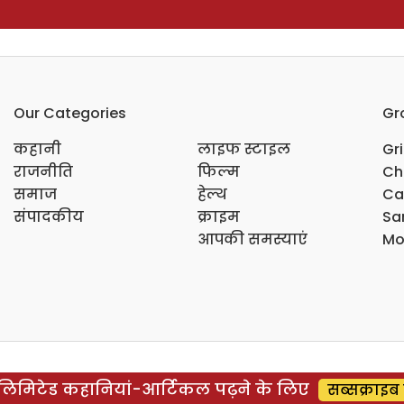
Our Categories
Gr
कहानी
लाइफ स्टाइल
Gr
राजनीति
फिल्म
Ch
समाज
हेल्थ
Ca
संपादकीय
क्राइम
Sar
आपकी समस्याएं
Mo
िमिटेड कहानियां-आर्टिकल पढ़ने के लिए
सब्सक्राइब 