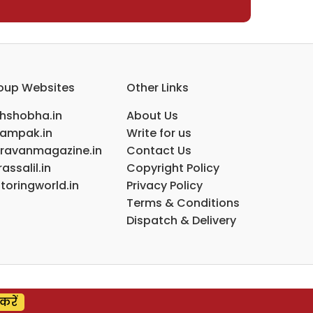
oup Websites
Other Links
ihshobha.in
About Us
ampak.in
Write for us
ravanmagazine.in
Contact Us
assalil.in
Copyright Policy
toringworld.in
Privacy Policy
Terms & Conditions
Dispatch & Delivery
करें