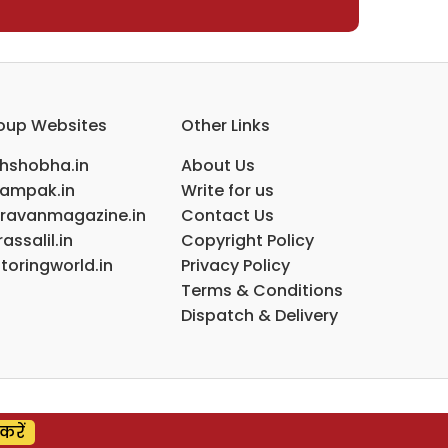
oup Websites
Other Links
ihshobha.in
About Us
ampak.in
Write for us
ravanmagazine.in
Contact Us
assalil.in
Copyright Policy
toringworld.in
Privacy Policy
Terms & Conditions
Dispatch & Delivery
करें