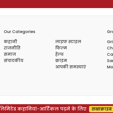
Our Categories
Gr
कहानी
लाइफ स्टाइल
Gr
राजनीति
फिल्म
Ch
समाज
हेल्थ
Ca
संपादकीय
क्राइम
Sar
आपकी समस्याएं
Mo
िमिटेड कहानियां-आर्टिकल पढ़ने के लिए
सब्सक्राइब 