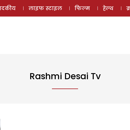
ई-मैगज़ीन
ऑडियो 
पादकीय
लाइफ स्टाइल
फिल्म
हेल्थ
क
Rashmi Desai Tv