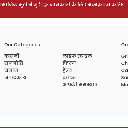
ाजिक मुद्दों से जुड़ी हर जानकारी के लिए सब्सक्राइब करिए
Our Categories
Gr
कहानी
लाइफ स्टाइल
Gr
राजनीति
फिल्म
Ch
समाज
हेल्थ
Ca
संपादकीय
क्राइम
Sar
आपकी समस्याएं
Mo