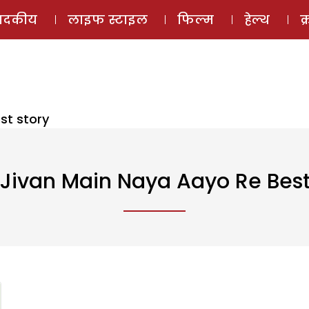
ई-मैगज़ीन
ऑडियो 
पादकीय
लाइफ स्टाइल
फिल्म
हेल्थ
क
st story
Jivan Main Naya Aayo Re Best