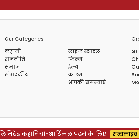
Our Categories
Gr
कहानी
लाइफ स्टाइल
Gr
राजनीति
फिल्म
Ch
समाज
हेल्थ
Ca
संपादकीय
क्राइम
Sar
आपकी समस्याएं
Mo
िमिटेड कहानियां-आर्टिकल पढ़ने के लिए
सब्सक्राइब 