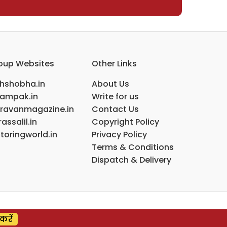
oup Websites
Other Links
ihshobha.in
About Us
ampak.in
Write for us
ravanmagazine.in
Contact Us
assalil.in
Copyright Policy
toringworld.in
Privacy Policy
Terms & Conditions
Dispatch & Delivery
करें