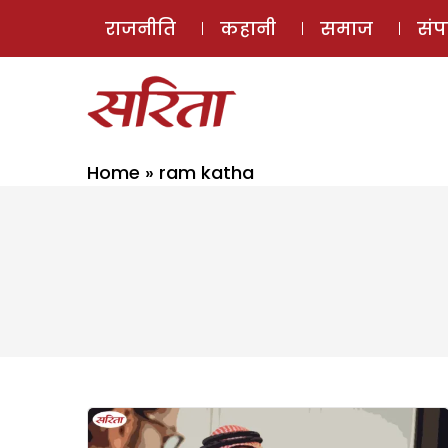
राजनीति
कहानी
समाज
सं
Home
»
ram katha