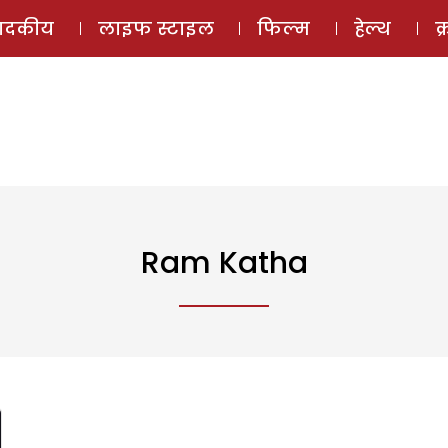
ई-मैगज़ीन
ऑडियो 
पादकीय
लाइफ स्टाइल
फिल्म
हेल्थ
क
Ram Katha