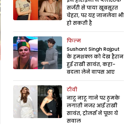
इन हीरोइनों ने प्लास्टिक
सर्जरी से पाया खूबसूरत
चेहरा, पर यह जानलेवा भी
हो सकती है
फिल्म
Sushant Singh Rajput
के हमशक्ल को देख हैरान
हुई राखी सावंत, कहा-
बदला लेने वापस आए
टीवी
नाटू नाटू गाने पर ठुमके
लगाती नजर आईं राखी
सावंत, ट्रोलर्स ने पूछा ये
सवाल