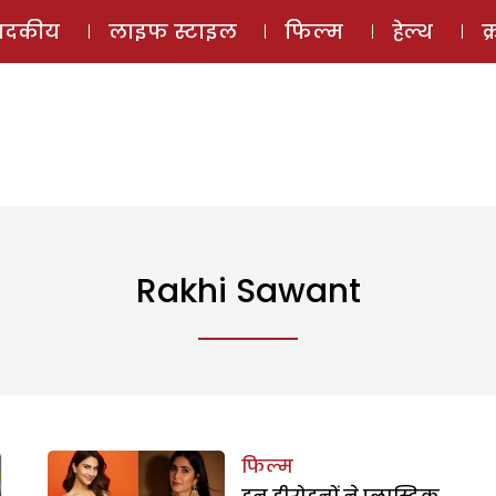
ई-मैगज़ीन
ऑडियो 
पादकीय
लाइफ स्टाइल
फिल्म
हेल्थ
क
Rakhi Sawant
फिल्म