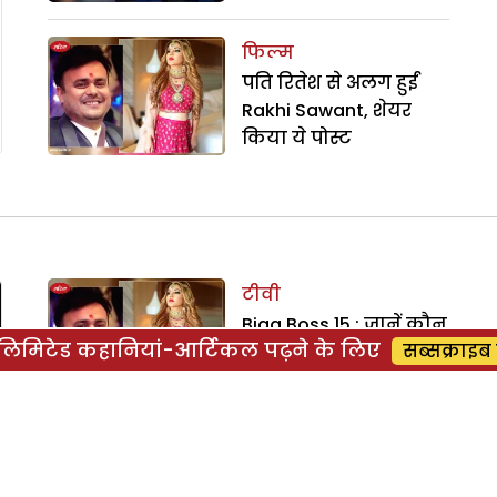
फिल्म
पति रितेश से अलग हुईं
Rakhi Sawant, शेयर
किया ये पोस्ट
टीवी
Bigg Boss 15 : जानें कौन
िमिटेड कहानियां-आर्टिकल पढ़ने के लिए
सब्सक्राइब 
होगा इस हफ्ते घर से बेघर
टीवी
Bigg Boss 15 : पहली