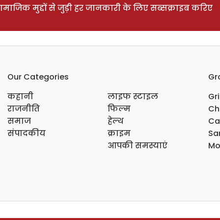
ाजिक मुद्दों से जुड़ी हर जानकारी के लिए सब्सक्राइब करिए
Our Categories
Gr
कहानी
लाइफ स्टाइल
Gr
राजनीति
फिल्म
Ch
समाज
हेल्थ
Ca
संपादकीय
क्राइम
Sar
आपकी समस्याएं
Mo