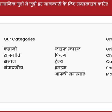
ाजिक मुद्दों से जुड़ी हर जानकारी के लिए सब्सक्राइब करिए
Our Categories
Gr
कहानी
लाइफ स्टाइल
Gr
राजनीति
फिल्म
Ch
समाज
हेल्थ
Ca
संपादकीय
क्राइम
Sar
आपकी समस्याएं
Mo