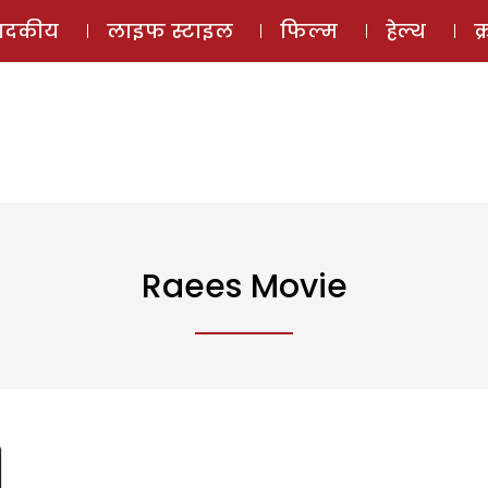
ई-मैगज़ीन
ऑडियो 
पादकीय
लाइफ स्टाइल
फिल्म
हेल्थ
क
Raees Movie