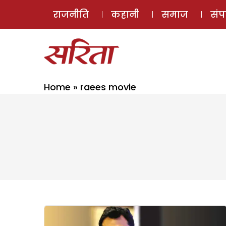
राजनीति
कहानी
समाज
सं
Home
»
raees movie