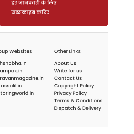
हर जानकारी के लिए
सब्सक्राइब करिए
oup Websites
Other Links
ihshobha.in
About Us
ampak.in
Write for us
ravanmagazine.in
Contact Us
assalil.in
Copyright Policy
toringworld.in
Privacy Policy
Terms & Conditions
Dispatch & Delivery