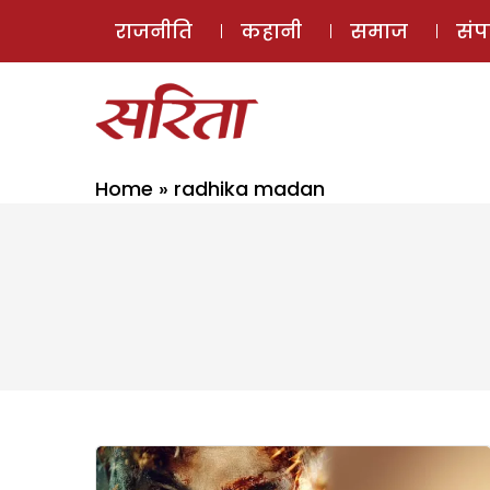
राजनीति
कहानी
समाज
सं
Home
»
radhika madan