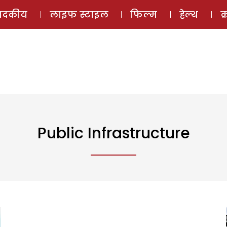
ई-मैगज़ीन
ऑडियो 
पादकीय
लाइफ स्टाइल
फिल्म
हेल्थ
क
Public Infrastructure