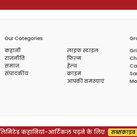
Our Categories
Gr
कहानी
लाइफ स्टाइल
Gr
राजनीति
फिल्म
Ch
समाज
हेल्थ
Ca
संपादकीय
क्राइम
Sar
आपकी समस्याएं
Mo
िमिटेड कहानियां-आर्टिकल पढ़ने के लिए
सब्सक्राइब 