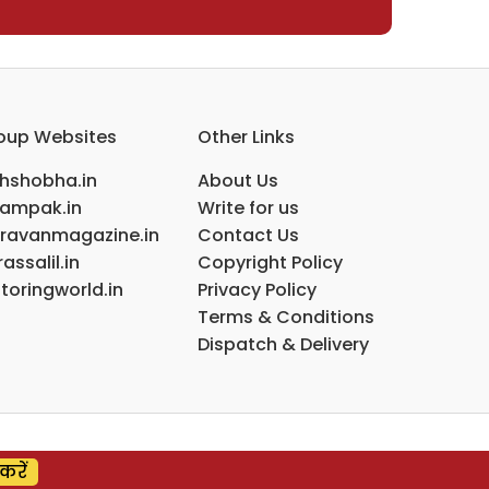
oup Websites
Other Links
ihshobha.in
About Us
ampak.in
Write for us
ravanmagazine.in
Contact Us
assalil.in
Copyright Policy
toringworld.in
Privacy Policy
Terms & Conditions
Dispatch & Delivery
करें