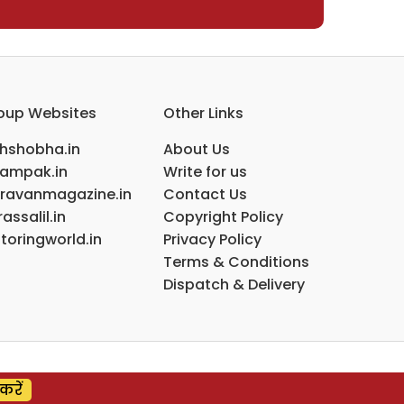
oup Websites
Other Links
ihshobha.in
About Us
ampak.in
Write for us
ravanmagazine.in
Contact Us
assalil.in
Copyright Policy
toringworld.in
Privacy Policy
Terms & Conditions
Dispatch & Delivery
करें