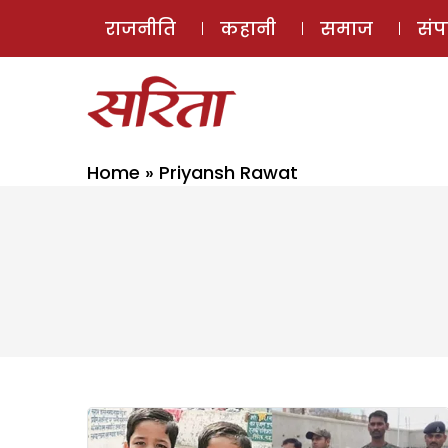
राजनीति
कहानी
समाज
सं
Home
»
Priyansh Rawat