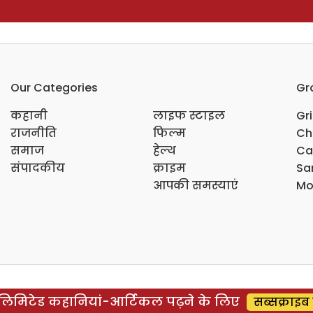
Our Categories
Gr
कहानी
लाइफ स्टाइल
Gr
राजनीति
फिल्म
Ch
समाज
हेल्थ
Ca
संपादकीय
क्राइम
Sar
आपकी समस्याएं
Mo
िमिटेड कहानियां-आर्टिकल पढ़ने के लिए
सब्सक्राइब 