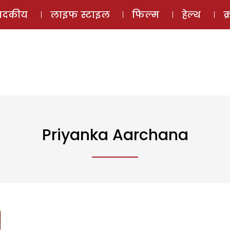
ई-मैगज़ीन
ऑडियो 
पादकीय
लाइफ स्टाइल
फिल्म
हेल्थ
क
Priyanka Aarchana