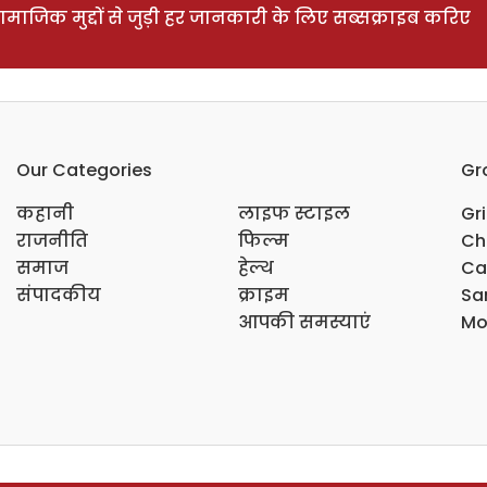
ाजिक मुद्दों से जुड़ी हर जानकारी के लिए सब्सक्राइब करिए
Our Categories
Gr
कहानी
लाइफ स्टाइल
Gr
राजनीति
फिल्म
Ch
समाज
हेल्थ
Ca
संपादकीय
क्राइम
Sar
आपकी समस्याएं
Mo