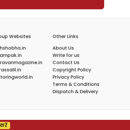
oup Websites
Other Links
ihshobha.in
About Us
ampak.in
Write for us
ravanmagazine.in
Contact Us
assalil.in
Copyright Policy
toringworld.in
Privacy Policy
Terms & Conditions
Dispatch & Delivery
करें