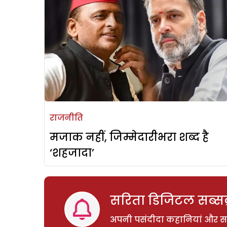
राजनीति
मजाक नहीं, जिम्मेदारीभरा शब्द है
‘शहजादा’
सरिता डिजिटल सब्सक्
अपनी पसंदीदा कहानियां और साम