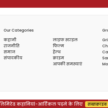
Our Categories
Gr
कहानी
लाइफ स्टाइल
Gr
राजनीति
फिल्म
Ch
समाज
हेल्थ
Ca
संपादकीय
क्राइम
Sar
आपकी समस्याएं
Mo
िमिटेड कहानियां-आर्टिकल पढ़ने के लिए
सब्सक्राइब 