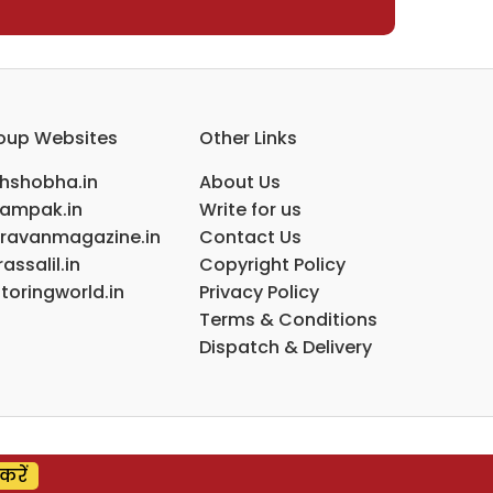
oup Websites
Other Links
ihshobha.in
About Us
ampak.in
Write for us
ravanmagazine.in
Contact Us
assalil.in
Copyright Policy
toringworld.in
Privacy Policy
Terms & Conditions
Dispatch & Delivery
करें