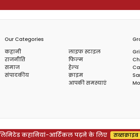
Our Categories
Gr
कहानी
लाइफ स्टाइल
Gr
राजनीति
फिल्म
Ch
समाज
हेल्थ
Ca
संपादकीय
क्राइम
Sar
आपकी समस्याएं
Mo
िमिटेड कहानियां-आर्टिकल पढ़ने के लिए
सब्सक्राइब 